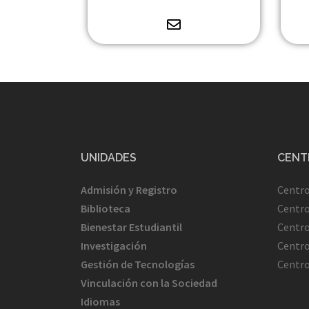
UNIDADES
CENT
Admisión y Registro
Centr
Biblioteca
Centro
Bienestar
Estudiantil
Centro
Investigación
Centr
Gestión de Tecnologías
Centr
Vinculación con la Sociedad
Idiomas