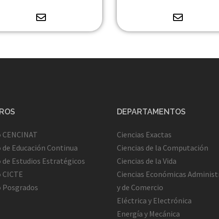
ROS
DEPARTAMENTOS
o CENCINAT
Ciencias Exactas
 de Educación Continua
Ciencias de la Computación
 de Estudios Estratégicos
Ciencias de la Vida
o CICTE
Ciencias Económicas Administ
o Posgrados
y de Comercio
Eléctrica y Electrónica
Energía y Mecánica